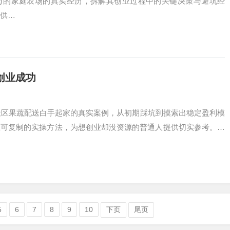
万的家庭农场的真实经历，拆解其创业过程中的关键决策与避坑经
供…
创业成功
社区果蔬配送白手起家的真实案例，从初期踩坑到摸索出稳定盈利模
业可复制的实操方法，为想创业却没资源的普通人提供切实参考。…
5
6
7
8
9
10
下页
尾页