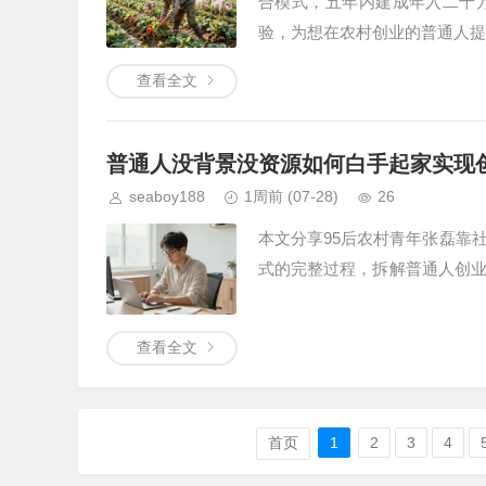
合模式，五年内建成年入二十
验，为想在农村创业的普通人提
查看全文
普通人没背景没资源如何白手起家实现
seaboy188
1周前
(07-28)
26
本文分享95后农村青年张磊靠
式的完整过程，拆解普通人创
查看全文
首页
1
2
3
4