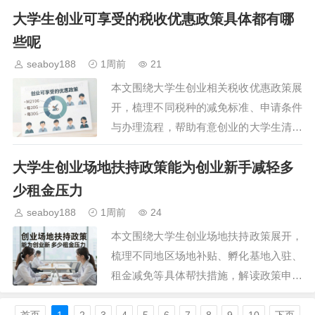
大学生创业可享受的税收优惠政策具体都有哪
初期运营成本，提升创业成功率。…
些呢
seaboy188
1周前
21
本文围绕大学生创业相关税收优惠政策展
开，梳理不同税种的减免标准、申请条件
与办理流程，帮助有意创业的大学生清晰
了解政策红利，降低创业初期运营成本，
大学生创业场地扶持政策能为创业新手减轻多
提升创业项目存活率。…
少租金压力
seaboy188
1周前
24
本文围绕大学生创业场地扶持政策展开，
梳理不同地区场地补贴、孵化基地入驻、
租金减免等具体帮扶措施，解读政策申请
条件与办理流程，为有创业需求的大学生
提供实用参考，帮助创业群体降低初期运