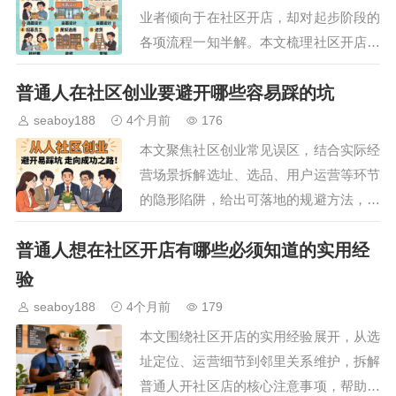
业者倾向于在社区开店，却对起步阶段的
各项流程一知半解。本文梳理社区开店从
前期调研到正式开业的全流程步骤，拆解
普通人在社区创业要避开哪些容易踩的坑
每个环节的注意事项，帮助新手理清思
路，避开创业初期常见的…
seaboy188
4个月前
176
本文聚焦社区创业常见误区，结合实际经
营场景拆解选址、选品、用户运营等环节
的隐形陷阱，给出可落地的规避方法，帮
助想要扎根社区的创业者提前扫清障碍，
普通人想在社区开店有哪些必须知道的实用经
降低试错成本，提升项目存活率。…
验
seaboy188
4个月前
179
本文围绕社区开店的实用经验展开，从选
址定位、运营细节到邻里关系维护，拆解
普通人开社区店的核心注意事项，帮助想