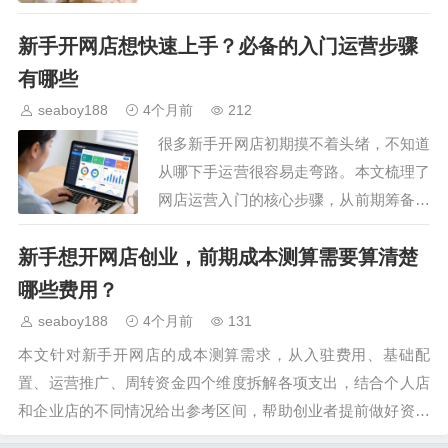
帮助新手避开常见误区，用最低试错成本
新手开网店想快速上手？必备的入门运营步骤
理清开店前期的核心步骤，快速掌握网店
创业的入门基础要领。…
有哪些
seaboy188
4个月前
212
很多新手开网店初期摸不着头绪，不知道
从哪下手运营很容易走弯路。本文梳理了
网店运营入门的核心步骤，从前期筹备到
店铺基础搭建，再到基础引流和售后维
新手想开网店创业，前期成本测算需要算清楚
护，帮新手理清运营逻辑，快速掌握入门
方法，降低初期试错成本…
哪些费用？
seaboy188
4个月前
131
本文针对新手开网店的成本测算需求，从入驻费用、基础配
置、运营推广、周转资金四个维度拆解各项支出，结合个人店
和企业店的不同情况给出参考区间，帮助创业者提前做好资金
规划，避免后期因资金缺口影响店铺运营。…