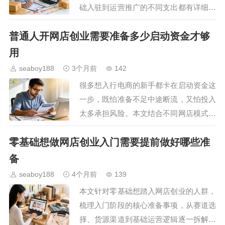
础入驻到运营推广的不同支出都有详细说
明，帮新手清晰估算启动预算，避开不必
普通人开网店创业需要准备多少启动资金才够
要的消费陷阱，找到适合自己的开店方
案。…
用
seaboy188
3个月前
142
很多想入行电商的新手都卡在启动资金这
一步，既怕准备不足中途断流，又怕投入
太多承担风险。本文结合不同网店模式的
实际开支拆解，帮创业者理清启动阶段的
零基础想做网店创业入门需要提前做好哪些准
各项花费，给出合理的资金筹备参考，让
新手能根据自身情况做…
备
seaboy188
4个月前
139
本文针对零基础想踏入网店创业的人群，
梳理入门阶段的核心准备事项，从赛道选
择、货源渠道到基础运营逻辑逐一拆解，