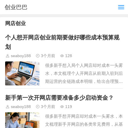
创业巴巴
网店创业
个人想开网店创业前期要做好哪些成本预算规
划
seaboy188
3个月前
128
很多新手想入局个人网店却对成本一头雾
水，本文梳理个人开网店从前期入驻到后
期运营的全链路成本明细，给出合理预算
规划建议，帮助新手避开不必要的资金浪
新手第一次开网店需要准备多少启动资金？
费，根据自身情况制定适配的开支方案，
降低创业初期的资金风…
seaboy188
3个月前
119
很多新手想开网店却对成本一头雾水，本
文梳理新手开网店的各类常见费用，从基