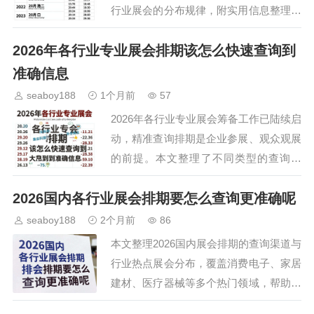
行业展会的分布规律，附实用信息整理技
巧，帮助参展商、观众快速获取准确的展
2026年各行业专业展会排期该怎么快速查询到
会信息，提前规划参展、观展行程，抢占
行业交流的先机。…
准确信息
seaboy188
1个月前
57
2026年各行业专业展会筹备工作已陆续启
动，精准查询排期是企业参展、观众观展
的前提。本文整理了不同类型的查询渠
道，分析各类渠道的优势与局限，帮助相
2026国内各行业展会排期要怎么查询更准确呢
关从业者快速获取准确的展会信息，提前
规划参展或观展方案…
seaboy188
2个月前
86
本文整理2026国内展会排期的查询渠道与
行业热点展会分布，覆盖消费电子、家居
建材、医疗器械等多个热门领域，帮助参
展商、采购商及普通观众提前规划行程，