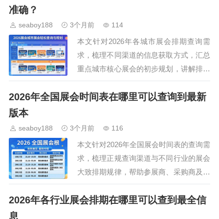
展布局。…
准确？
seaboy188
3个月前
114
本文针对2026年各城市展会排期查询需
求，梳理不同渠道的信息获取方式，汇总
重点城市核心展会的初步规划，讲解排期
信息核实与行程规划的实用技巧，为参展
2026年全国展会时间表在哪里可以查询到最新
商、采购商及观展人群提供实用参考，帮
助大家提前做好展会…
版本
seaboy188
3个月前
116
本文针对2026年全国展会时间表的查询需
求，梳理正规查询渠道与不同行业的展会
大致排期规律，帮助参展商、采购商及普
通观众提前规划行程，不错过心仪的行业
2026年各行业展会排期在哪里可以查到最全信
盛会，同时附上查寻时的注意事项，规避
不实信息风险。…
息