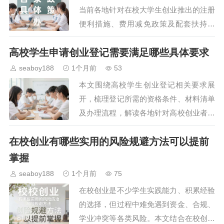
当前各地针对在校大学生创业推出的注册
便利措施、费用减免政策及配套扶持内
容，明确注册办理的具体流程与注意事
高校学生申请创业登记需要满足哪些具体要求
项，为有创业意愿的在校学生提供清晰的
政策参考，帮助其降低创业…
seaboy188
1个月前
53
本文围绕高校学生创业登记相关要求展
开，梳理登记所需的资格条件、材料清单
及办理流程，解读各地针对高校创业者的
配套扶持规则，帮助在校及应届毕业学生
在校创业有哪些实用的风险规避方法可以提前
清晰了解登记环节的注意事项，规避常见
办理误区，顺利完成创业…
掌握
seaboy188
1个月前
75
在校创业是不少学生实践能力、积累经验
的选择，但过程中难免遇到资金、合规、
学业冲突等各类风险。本文结合在校创业