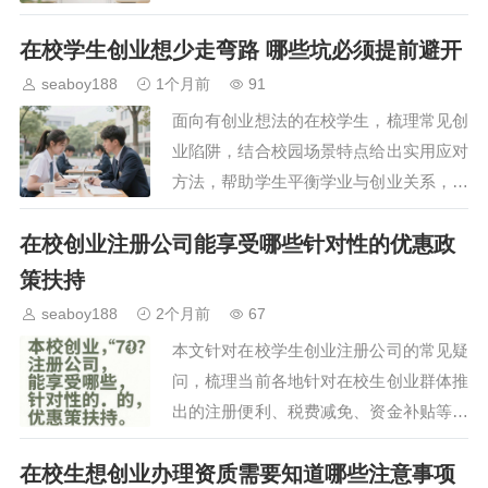
的实际场景，梳理可落地的风险规避方
在校学生创业想少走弯路 哪些坑必须提前避开
法，帮助创业者提前做好预判，在兼顾学
业的同时降低创业试错成…
seaboy188
1个月前
91
面向有创业想法的在校学生，梳理常见创
业陷阱，结合校园场景特点给出实用应对
方法，帮助学生平衡学业与创业关系，降
低试错成本，在实践中积累经验同时避免
在校创业注册公司能享受哪些针对性的优惠政
不必要的损失。…
策扶持
seaboy188
2个月前
67
本文针对在校学生创业注册公司的常见疑
问，梳理当前各地针对在校生创业群体推
出的注册便利、税费减免、资金补贴等多
维度优惠政策，帮助在校创业者清晰了解
在校生想创业办理资质需要知道哪些注意事项
政策适用范围与申请流程，降低创业初期