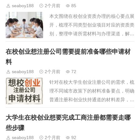
的运营成本与办事门槛…
seaboy188
2个月前
85
本文围绕在校创业资质办理的核心要点展
开，梳理不同类型创业项目对应的资质类
别，整理申请所需材料与办理渠道，解答
在校生办理过程中常见的政策疑问，帮助
在校创业想注册公司需要提前准备哪些申请材
有意创业的在校学生高效完成资质办理，
顺利开启创业实践。…
料
seaboy188
2个月前
72
针对在校大学生创业注册公司的需求，梳
理不同城市政策下的材料准备要点，明确
普通注册和创业扶持通道的材料差异，帮
助在校生避开材料准备误区，高效完成公
大学生在校创业想要完成工商注册都需要走哪
司注册流程，为后续创业项目落地扫清前
期行政手续障碍。…
些步骤
seaboy188
2个月前
92