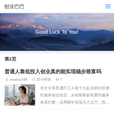
创业巴巴
Good Luck To You!
第2页
普通人靠低投入创业真的能实现稳步致富吗
seaboy188
20小时前
7
本文分享普通打工人靠千元起步的社区便
民服务创业经历，从初期客群积累到服务
体系打磨，仅用两年实现月入过万，拆解
低投入创业的核心逻辑与避坑要点，给想