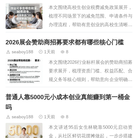
本文围绕高校生创业税费减免政策展开，
梳理不同场景下的减免范围、申请条件与
办理流程，帮助有意创业的高校生清晰了
解政策红利，降低创业初期成本，扫清政
2026展会赞助商招募要求都有哪些核心门槛
策认知层面的障碍。…
seaboy188
1天前
8
本文围绕2026行业标杆展会的赞助商招募
要求展开，梳理资质门槛、权益匹配、合
规义务等核心细则，帮助意向企业明确申
报方向，提前做好合作筹备，把握展会流
普通人靠5000元小成本创业真能赚到第一桶金
量窗口实现品牌价值提升。…
吗
seaboy188
1天前
8
本文讲述95后女生林晓靠5000元启动资
金，从社区鲜切花摆摊做起，一步步搭建