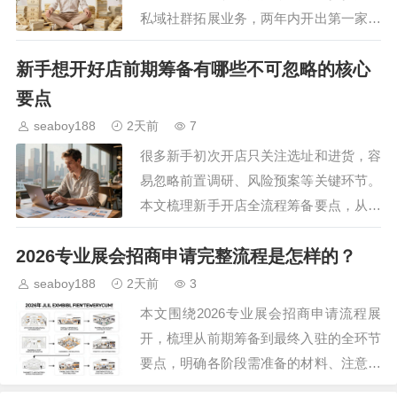
私域社群拓展业务，两年内开出第一家线
下小店的真实创业经历，拆解小成本创业
新手想开好店前期筹备有哪些不可忽略的核心
的核心逻辑，为普通创业者提供可参考的
实操路径。…
要点
seaboy188
2天前
7
很多新手初次开店只关注选址和进货，容
易忽略前置调研、风险预案等关键环节。
本文梳理新手开店全流程筹备要点，从市
场定位到手续办理，从资金规划到人员配
2026专业展会招商申请完整流程是怎样的？
置，逐一拆解注意事项，帮助新手理清筹
备思路，降低开店初期…
seaboy188
2天前
3
本文围绕2026专业展会招商申请流程展
开，梳理从前期筹备到最终入驻的全环节
要点，明确各阶段需准备的材料、注意事
项，帮助意向参展企业清晰掌握申请路