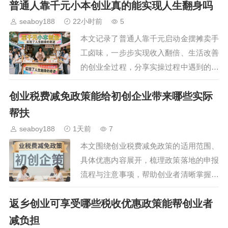
普通人靠千元小本创业真的能实现人生翻身吗
小成本创业的普通人提供可复制的参考思
路。…
seaboy188
22小时前
5
本文记录了普通人靠千元启动金摆摊卖手
工卤味，一步步实现收入翻倍、生活改善
的创业全过程，分享实操过程中遇到的难
题、解决办法和实用经验，给想要尝试小
创业税费减免政策能给初创企业带来哪些实际
本创业的普通人提供可参考的落地思路，
帮助大家避开创业弯路…
帮扶
seaboy188
1天前
7
本文围绕创业税费减免政策的适用范围、
具体优惠内容展开，梳理政策落地的申报
流程与注意事项，帮助创业者清晰掌握政
策红利，降低初创阶段运营成本，提升创
返乡创业可享受哪些税收优惠政策能帮创业者
业生存几率。…
减负担