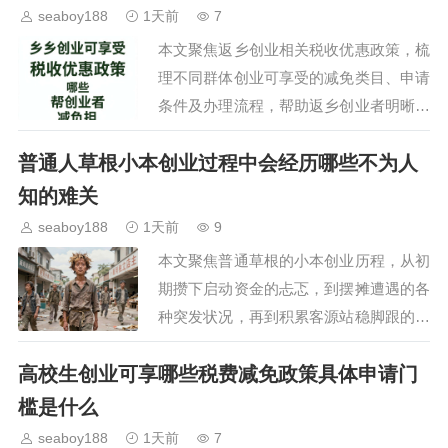
seaboy188
1天前
7
本文聚焦返乡创业相关税收优惠政策，梳
理不同群体创业可享受的减免类目、申请
条件及办理流程，帮助返乡创业者明晰政
策福利，降低创业运营成本，为投身乡村
普通人草根小本创业过程中会经历哪些不为人
产业发展的创业者提供实用政策参考。…
知的难关
seaboy188
1天前
9
本文聚焦普通草根的小本创业历程，从初
期攒下启动资金的忐忑，到摆摊遭遇的各
种突发状况，再到积累客源站稳脚跟的过
程，展现普通人创业路上的酸甜苦辣与实
高校生创业可享哪些税费减免政策具体申请门
际收获，给想要尝试小本创业的普通人提
供真实参考。…
槛是什么
seaboy188
1天前
7