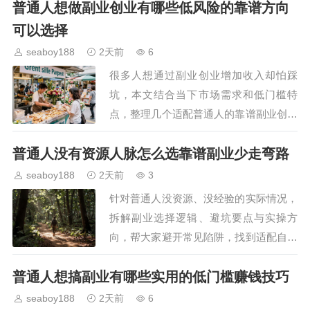
普通人想做副业创业有哪些低风险的靠谱方向
项准备工作。…
可以选择
seaboy188
2天前
6
很多人想通过副业创业增加收入却怕踩
坑，本文结合当下市场需求和低门槛特
点，整理几个适配普通人的靠谱副业创业
方向，讲解每个方向的准入要求、盈利逻
普通人没有资源人脉怎么选靠谱副业少走弯路
辑和注意事项，帮助大家避开高风险陷
阱，找到适配自身情况的增收…
seaboy188
2天前
3
针对普通人没资源、没经验的实际情况，
拆解副业选择逻辑、避坑要点与实操方
向，帮大家避开常见陷阱，找到适配自身
条件的副业路径，稳步实现增收目标，降
普通人想搞副业有哪些实用的低门槛赚钱技巧
低试错成本。…
seaboy188
2天前
6