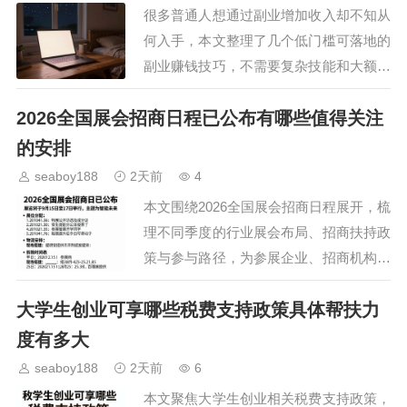
很多普通人想通过副业增加收入却不知从
何入手，本文整理了几个低门槛可落地的
副业赚钱技巧，不需要复杂技能和大额投
入，利用碎片化时间就能操作，帮大家避
2026全国展会招商日程已公布有哪些值得关注
开常见副业陷阱，找到适合自己的增收路
径。…
的安排
seaboy188
2天前
4
本文围绕2026全国展会招商日程展开，梳
理不同季度的行业展会布局、招商扶持政
策与参与路径，为参展企业、招商机构及
相关从业者提供清晰的日程参考，助力各
大学生创业可享哪些税费支持政策具体帮扶力
方提前筹备资源、对接匹配需求，把握
2026年会展行业…
度有多大
seaboy188
2天前
6
本文聚焦大学生创业相关税费支持政策，