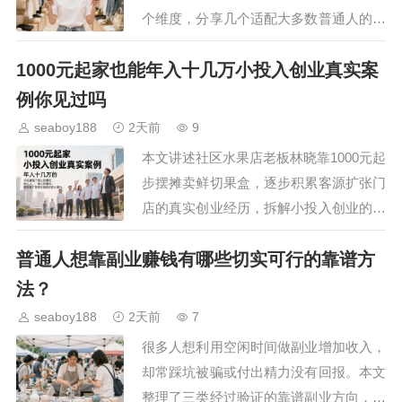
个维度，分享几个适配大多数普通人的低
门槛副业途径，同时点明各个途径的注意
1000元起家也能年入十几万小投入创业真实案
事项，帮助大家避开常见陷阱，找到适合
自己的增收方向，不用…
例你见过吗
seaboy188
2天前
9
本文讲述社区水果店老板林晓靠1000元起
步摆摊卖鲜切果盒，逐步积累客源扩张门
店的真实创业经历，拆解小投入创业的核
心逻辑，给想低成本起步的普通人提供可
普通人想靠副业赚钱有哪些切实可行的靠谱方
参考的实操方向。…
法？
seaboy188
2天前
7
很多人想利用空闲时间做副业增加收入，
却常踩坑被骗或付出精力没有回报。本文
整理了三类经过验证的靠谱副业方向，从