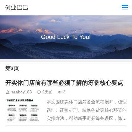
创业巴巴
Good Luck To You!
第3页
开实体门店前有哪些必须了解的筹备核心要点
seaboy188
2天前
3
本文围绕实体门店筹备全流程展开，梳理
选址、证照办理、装修备货等核心环节的
实操方法，帮助新手避开筹备误区，降低
开店试错成本，顺利完成门店开业前的各