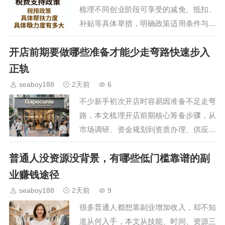
梳理不同创业阶段可享受的减免、抵扣、
补贴等具体举措，明确政策适用条件与申
请流程，为有创业意向的大学生提供清晰
开店前期要做哪些准备才能少走弯路快速步入
的政策参考，降低创业初期的资金压力，
助力创业项目稳步落地…
正轨
seaboy188
2天前
6
不少新手初次开店时容易因准备不足走弯
路，本文梳理开店前期核心筹备步骤，从
市场调研、资金规划到资质办理、供应链
对接，覆盖各环节实操要点，帮助创业者
普通人没资源没背景，有哪些低门槛靠谱的副
理清筹备思路，降低试错成本，为店铺后
续稳定运营打好基础。…
业赚钱途径
seaboy188
2天前
9
很多普通人都想靠副业增加收入，却不知
道从何入手，本文从技能、时间、资源三