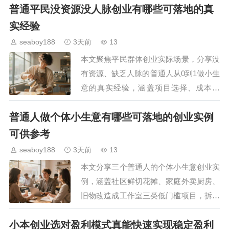
普通平民没资源没人脉创业有哪些可落地的真
的创业者充分利用政策红利降低创业初期
运营成本，减轻起步阶…
实经验
seaboy188
3天前
13
本文聚焦平民群体创业实际场景，分享没
有资源、缺乏人脉的普通人从0到1做小生
意的真实经验，涵盖项目选择、成本控
制、获客方法等实用内容，帮想要创业的
普通人做个体小生意有哪些可落地的创业实例
普通人避开常见陷阱，找到适合自己的低
风险创业路径。…
可供参考
seaboy188
3天前
13
本文分享三个普通人的个体小生意创业实
例，涵盖社区鲜切花摊、家庭外卖厨房、
旧物改造成工作室三类低门槛项目，拆解
启动成本、运营技巧与盈利逻辑，为想做
小本创业选对盈利模式真能快速实现稳定盈利
小生意的创业者提供可落地的参考方向。