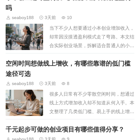
…
吗
seaboy188
3天前
10
当下不少人想要通过小本创业增加收入，
却常因没摸透盈利模式走了弯路。本文结
合实际创业场景，拆解适合普通人的小本
创业盈利底层逻辑，梳理可落地的模式类
空闲时间想做线上增收，有哪些靠谱的低门槛
型，帮创业者避开常见误区，找到适配自
身资源的盈利方向，降…
途径可选
seaboy188
3天前
8
很多人日常有不少零散空闲时间，想通过
线上方式增加收入却不知道从何入手。本
文整理了几类低门槛、易上手的线上增收
方向，结合不同人的技能基础和时间特点
千元起步可做的创业项目有哪些值得分享？
给出实操建议，帮大家避开常见增收陷
阱，用空闲时间稳妥获得…
seaboy188
3天前
9