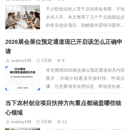
不少想创业的人苦于启动资金有限，不知
从何入手。本文整理了几个千元就能起步
的务实创业项目，拆解操作逻辑与盈利空
间，帮助新手快速找到适配自身情况的创
2026展会展位预定通道现已开启该怎么正确申
业方向，避开常见的小本创业陷阱，用少
量投入开启增收路径。…
请
seaboy188
3天前
9
本文围绕2026展会展位预定通道相关内容
展开，详细介绍通道开放时段、申请步
骤、注意事项等实用信息，帮助意向参展
企业快速掌握预定方法，顺利拿下心仪展
当下农村创业项目扶持方向重点都涵盖哪些核
位，为参展效果打好基础。…
心领域
seaboy188
3天前
12