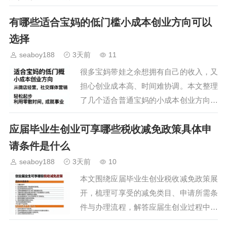
程与注意事项，帮助各类合作方快速了解
有哪些适合宝妈的低门槛小成本创业方向可以
合作价值，结合自身需求选择适配的合作
档位，为后续参展及…
选择
seaboy188
3天前
11
很多宝妈带娃之余想拥有自己的收入，又
担心创业成本高、时间难协调。本文整理
了几个适合普通宝妈的小成本创业方向，
兼顾带娃需求的同时降低试错风险，帮宝
应届毕业生创业可享哪些税收减免政策具体申
妈找到兼顾家庭与收入的可行路径，不用
大额投入就能迈出创业…
请条件是什么
seaboy188
3天前
10
本文围绕应届毕业生创业税收减免政策展
开，梳理可享受的减免类目、申请所需条
件与办理流程，解答应届生创业过程中关
于税费优惠的常见疑问，帮助刚走出校门