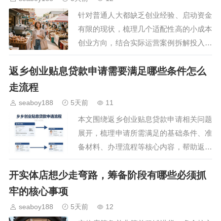
针对普通人大都缺乏创业经验、启动资金
有限的现状，梳理几个适配性高的小成本
创业方向，结合实际运营案例拆解投入成
本、适配人群和盈利逻辑，帮大家避开常
返乡创业贴息贷款申请需要满足哪些条件怎么
见创业陷阱，找到匹配自身条件的创业路
径。…
走流程
seaboy188
5天前
11
本文围绕返乡创业贴息贷款申请相关问题
展开，梳理申请所需满足的基础条件、准
备材料、办理流程等核心内容，帮助返乡
创业群体清晰了解政策要求，减少申请过
开实体店想少走弯路，筹备阶段有哪些必须抓
程中的弯路，顺利拿到贴息贷款支持创业
项目落地。…
牢的核心事项
seaboy188
5天前
12