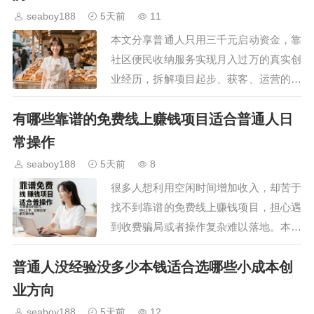
seaboy188
5天前
11
本文分享普通人只用三千元启动资金，靠
社区便民收纳服务实现月入过万的真实创
业经历，拆解项目起步、获客、运营的全
流程细节，给出可直接参考的落地建议，
有哪些靠谱的免费线上赚钱项目适合普通人日
帮想要低成本创业的人避开常见陷阱，找
到适合自己的轻创业方…
常操作
seaboy188
5天前
8
很多人想利用空闲时间增加收入，却苦于
找不到靠谱的免费线上赚钱项目，担心遇
到收费骗局或者操作复杂难以落地。本文
整理了几个普通人就能上手的正规免费线
普通人没经验没多少本钱适合选哪些小成本创
上赚钱项目，详细说明操作逻辑和注意事
项，帮大家避开套路，…
业方向
seaboy188
5天前
12