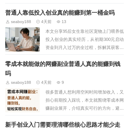
果，为有意向在乡村创业的群体提供实用参…
普通人靠低投入创业真的能赚到第一桶金吗
seaboy188
4天前
13
本文分享95后女生靠社区宠物上门喂养低
投入创业的真实经历，从初期300元启动
资金到月入过万的全过程，拆解其获客、
运营、留存的实用方法，为想尝试低投入
零成本就能做的网赚副业普通人真的能赚到钱
创业的普通人提供可参考的落地思路。…
吗
seaboy188
4天前
9
很多普通人想利用空闲时间增加收入，又
担心前期投入踩坑，本文就围绕零成本网
赚副业展开，介绍真实可行的方向，避开
常见套路，帮大家找到适合自己的增收路
新手创业入门需要理清哪些核心思路才能少走
径，不用投入资金也能靠自身时间和技能