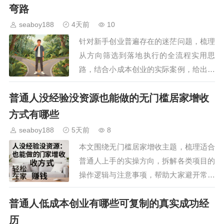
获得额外收益。…
弯路
seaboy188
4天前
10
针对新手创业普遍存在的迷茫问题，梳理
从方向筛选到落地执行的全流程实用思
路，结合小成本创业的实际案例，给出可
落地的行动建议，帮助初次创业者避开常
普通人没经验没资源也能做的无门槛居家增收
见陷阱，用更低的试错成本搭建稳定的创
业起步框架，找到适合自…
方式有哪些
seaboy188
5天前
8
本文围绕无门槛居家增收主题，梳理适合
普通人上手的实操方向，拆解各类项目的
操作逻辑与注意事项，帮助大家避开常见
增收陷阱，利用碎片化时间获得额外收
普通人低成本创业有哪些可复制的真实成功经
入，兼顾家庭与工作平衡，找到适合自身
情况的增收路径。…
历